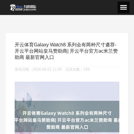
开云体育Galaxy Watch8 系列会有两种尺寸遴荐-
开云平台网站皇马赞助商| 开云平台官方ac米兰赞
助商 最新官网入口
发布日期：2026-06-01 11:45 点击次数：169