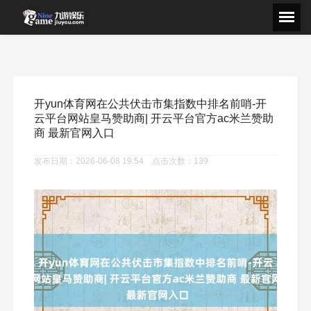
开yun体育网在公共伏击市集指数中排名前哨-开
云平台网站皇马赞助商| 开云平台官方ac米兰赞助
商 最新官网入口
发布日期：2026-06-08 19:54 点击次数：139