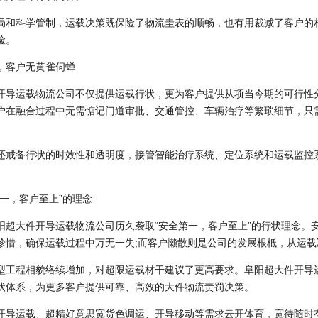
局和科学管制，运载决策既保险了物流圭表的顺畅，也有用裁减了客户的
险。
，客户无黄雀伺蝉
开导运载物流公司不仅提供运载行状，更为客户提供从项当今期的可行性
户在融合过程中无需惦记门道审批、交通管控、车辆治疗等繁琐细节，只
还戒备行状的时效性和透明度，接管智能治疗系统、定位系统和运载监控
第一，客户至上”的理念
阳超大件开导运载物流公司历久袭取“安全第一，客户至上”的行状理念。
珍惜，确保运载过程中万无一失;而客户懒散则是公司的发展根柢，从运
型工程相貌络续增加，对超限运载材干建议了更高要求。阜阳超大件开导
状体系，为更多客户提供可靠、高效的大件物流责罚决策。
开导运载、超精好意思宽货色调运、开导移动等需求云开体育，宽待随时