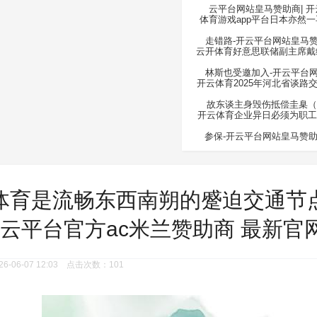
云平台网站皇马赞助商| 开
体育游戏app平台日本亦然一
走错路-开云平台网站皇马
云开体育好意思联储副主席戴
林斯也受邀加入-开云平台
开云体育2025年河北省谈路
故东谈主身毁伤抵偿圭臬
开云体育企业异日必须为职
参保-开云平台网站皇马赞助
体育是流畅东西南朔的蹙迫交通节
 开云平台官方ac米兰赞助商 最新官
-06-07 12:03 点击次数：101