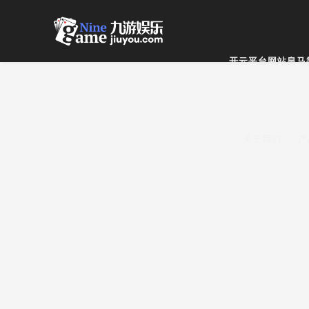
开云平台网站皇马赞
关于我们
产