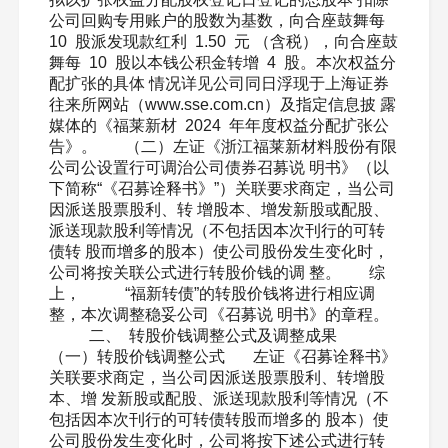
公司回购专用账户的股数为基数，向合座鼓舞每
10 股派发现款红利 1.50 元 （含税），向合座鼓
舞每 10 股以本钱公积金转增 4 股。本次权益分
配扩张的具体 情况详见公司同日浮现于上海证券
往来所网站（www.sse.com.cn）及指定信息披 露
媒体的《福莱新材 2024 年年度权益分配扩张公
告》。 （二）左证《浙江福莱新材料股份有限
公司公设置行可调治公司债券召募说 明书》（以
下简称“《召募诠释书》”）关联要求商定，当公司
因派送股票股利、转 增股本、增发新股或配股、
派送现款股利等情况（不包括因本次刊行的可转
债转 股而增多的股本）使公司股份发生变化时，
公司将按关联公式进行转股价钱的调 整。 综
上， “福新转债”的转股价钱将进行相应调
整，本次调整稳妥公司《召募说 明书》的章程。
二、 转股价钱调整公式及调整成果
（一）转股价钱调整公式 左证《召募诠释书》
关联要求商定，当公司因派送股票股利、转增股
本、增 发新股或配股、派送现款股利等情况（不
包括因本次刊行的可转债转股而增多的 股本）使
公司股份发生变化时，公司将按下述公式进行转