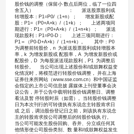
股价钱的调整（保留小 数点后两位，临了一位四
舍五入） ： 派送股票股利或
转增股本：P1=P0/（1+n）； 增发新股或配
股：P1=（P0+A×k）/（1+k）； 上述两项同
期进行：P1=（P0+A×k）/（1+n+k）； 派送
现款股利：P1=P0-D； 上述三项同期进行：
P1＝（P0-D+A×k）/（1+n+k）。 其中：P0
为调整前转股价，n 为派送股票股利或转增股本
率，k 为增发新股或 配股率，A 为增发新股价或
配股价，D 为每股派送现款股利，P1 为调整后
转股价。 当公司出现上述股份和/或鼓舞权益变
化情况时，将模范进行转股价钱调整， 并在上海
证券往来所网站（www.sse.com.cn）和中国证监
会指定的上市公司信息披 露媒体上刊登董事会决
议公告，并于公告中载明转股价钱调整日、调整
看法及暂 停转股时辰（如需）。当转股价钱调整
日为本次刊行的可转债执有东说念主转股肯求日
或 之后，调治股份登记日之前，则该执有东说念
主的转股肯求按公司调整后的转股价钱执 行。
当公司可能发生股份回购、吞并、分立或任何其
他情形使公司股份类别、数 量和/或鼓舞权益发生