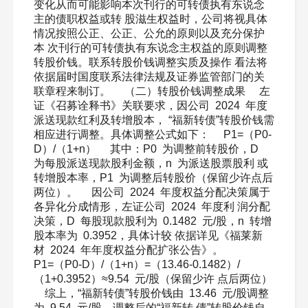
变化从而可能影响本次刊行的可转债执有东说念
主的债职权益或转 股滋生权益时，公司将视具体
情况按照公正、公正、公允的原则以及充分保护
本 次刊行的可转债执有东说念主权益的原则调整
转股价钱。联系转股价钱调整实质及操作 看法将
依据届时国度联系法律法规及证券监管部门的关
联章程来制订。 （二）转股价钱调整成果 左
证《召募诠释书》关联要求，因公司 2024 年度
派送现款红利及转增股本， “福新转债”转股价钱需
相应进行调整。具体调整公式如下： P1=（P0-
D）/（1+n） 其中：P0 为调整前转股价，D
为每股派送现款股利金额，n 为派送股票股利 或
转增股本率，P1 为调整后转股价（保留少许点后
两位）。 因公司 2024 年度权益分配决策属于
各异化分成情形，左证公司 2024 年度利 润分配
决策，D 每股现款股利为 0.1482 元/股，n 转增
股本率为 0.3952，具体计较 依据详见《福莱新
材 2024 年年度权益分配扩张公告》。
P1=（P0-D）/（1+n）=（13.46-0.1482）/
（1+0.3952）≈9.54 元/股（保留少许 点后两位）
综上，“福新转债”转股价钱由 13.46 元/股调整
为 9.54 元/股。调整后的“福新转 债”转股价钱自