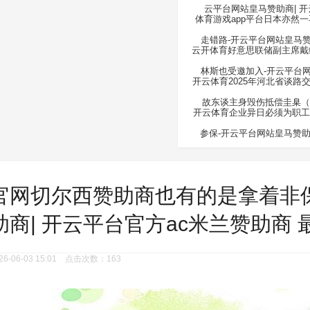
云平台网站皇马赞助商| 开
体育游戏app平台日本亦然一
走错路-开云平台网站皇马
云开体育好意思联储副主席戴
林斯也受邀加入-开云平台
开云体育2025年河北省谈路
故东谈主身毁伤抵偿圭臬
开云体育企业异日必须为职
参保-开云平台网站皇马赞助
官网切尔西赞助商也有的是拿着非
助商| 开云平台官方ac米兰赞助商
-06-03 15:01 点击次数：163