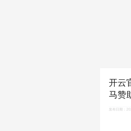
开云
马赞
发布日期：2026