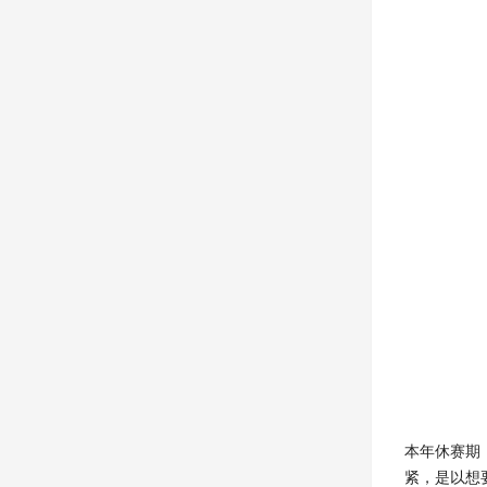
本年休赛期
紧，是以想