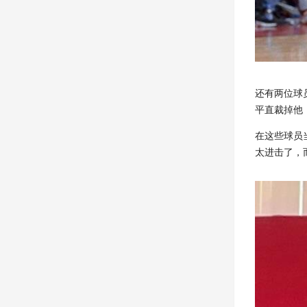
还有两位球
平直裁掉他
在这些球员
太进击了，