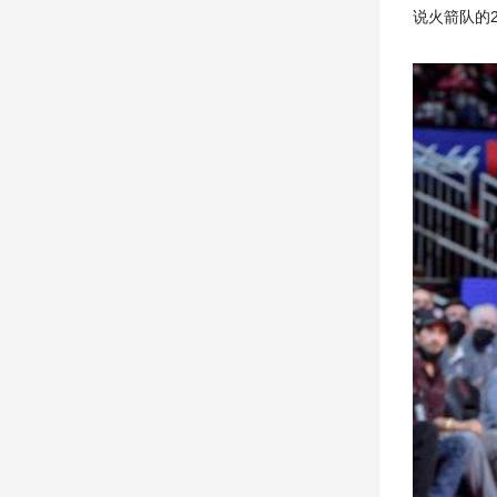
说火箭队的