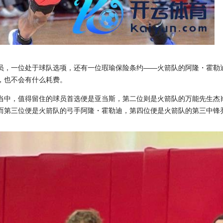
员，一位处于球队选项，还有一位瑕瑜保险条约——火箭队的阿隆・霍勒
，也不会有什么耗费。
当中，值得留住的球员首选便是亚当斯，第二位则是火箭队的万能先生杰
而第三位便是火箭队的弓手阿隆・霍勒迪，第四位便是火箭队的第三中锋