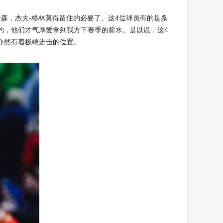
森，杰夫-格林莫得留住的必要了。这4位球员有的是条
约，他们才气厚爱拿到我方下赛季的薪水。是以说，这4
亦然有着极端进击的位置。