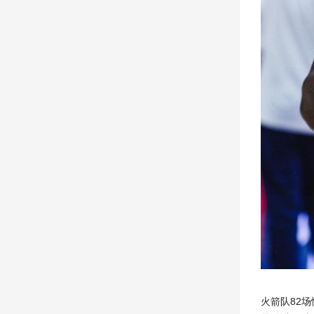
火箭队82