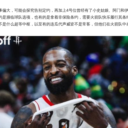
事偏大，可能会探究告别定约，再加上4号位曾经有了小史姑娘、阿门和伊
的是濒临球队选项，也有的是拿着非保险条约，需要火箭队快乐履行其条
不是什么超等中枢，以至有的连瓜代声威皆不是常客，但他们在火箭队中