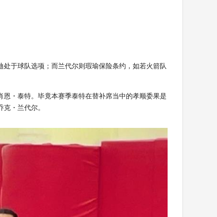
迪处于球队选项；而兰代尔则瑕瑜保险条约，如若火箭队
肖恩・泰特。毕竟本赛季泰特在替补席当中的孝顺委果是
乔克・兰代尔。