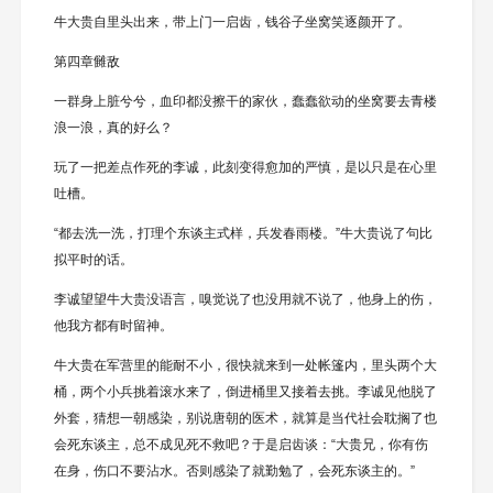
牛大贵自里头出来，带上门一启齿，钱谷子坐窝笑逐颜开了。
第四章雠敌
一群身上脏兮兮，血印都没擦干的家伙，蠢蠢欲动的坐窝要去青楼
浪一浪，真的好么？
玩了一把差点作死的李诚，此刻变得愈加的严慎，是以只是在心里
吐槽。
“都去洗一洗，打理个东谈主式样，兵发春雨楼。”牛大贵说了句比
拟平时的话。
李诚望望牛大贵没语言，嗅觉说了也没用就不说了，他身上的伤，
他我方都有时留神。
牛大贵在军营里的能耐不小，很快就来到一处帐篷内，里头两个大
桶，两个小兵挑着滚水来了，倒进桶里又接着去挑。李诚见他脱了
外套，猜想一朝感染，别说唐朝的医术，就算是当代社会耽搁了也
会死东谈主，总不成见死不救吧？于是启齿谈：“大贵兄，你有伤
在身，伤口不要沾水。否则感染了就勤勉了，会死东谈主的。”