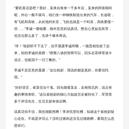
“要听真话是吧？那好，某来自将来一千多年后，某来的阿谁期间
呢，外出一般不骑马，咱们坐一种钢铁制造出来的汽车，长途呢，
有飞机和高铁，从此地到长安，飞机也就是一个时辰，高铁要慢一
些……”李诚一册稳重，格外至意的说真话。憋在心里如实疾苦，
也岂论那么多了，先讲个够本再说。
“停！”校尉听不下去了，抬手显露李诚闭嘴，一脸恶相也收了起
来，拍拍李诚的肩膀：“瞎掰八谈的智商可以，回头在茶肆里谈今
说古，也能混个一日三餐的。”
李诚不息至意的显露：“这位校尉，我说的都是真的，你要信托
我。”
“好好语言，崔某信汝个鬼。回头随着某走，走南闯北的，说点有
趣的事情来听。”这位崔校尉的细心力如故完全被转化了，军营里
多个评话先生，生活文娱有保证啊。
说真话你不信，我也很黯然啊！李赤忱里吐槽，知谈这个崔校尉疑
心还在。不就是评话么？没吃过猪肉还没见过猪跑啊，看我怎么忽
悠你们。