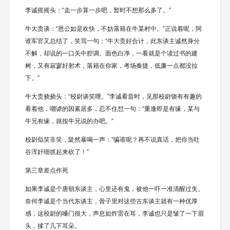
李诚摇摇头：“走一步算一步吧，暂时不想那么多了。”
牛大贵谈：“恩公如是欢快，不妨落籍在牛某村中。”正说着呢，阿
谁军官又总结了，笑骂一句：“牛大贵好合计，此东谈主诚然身分
不解，却说的一口关中腔调。面色白净，一看就是个读过书的建
树，又有寂寥好射术，落籍在你家，考场奏捷，低廉一点都没拉
下。”
牛大贵挠挠头：“校尉谈笑哩。”李诚看昔时，见那校尉饶有有趣的
看着他，嘲谑的因素居多，忍不住怼一句：“重逢即是有缘，某与
牛兄有缘，就按牛兄说的办吧。”
校尉似笑非笑，陡然暴喝一声：“骗谁呢？再不说真话，把你当吐
谷浑奸细抓起来砍了！”
第三章差点作死
如果李诚是个唐朝东谈主，心里还有鬼，被他一吓一准清醒过失。
奈何李诚是个当代东谈主，骨子里对这些古东谈主就有一种优厚
感，这校尉的嗓门很大，声息如炸雷在耳，李诚也只是皱了一下眉
头，揉了几下耳朵。