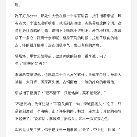
理。
跑了好几分钟，那处牛大贵在跟一个军官语言，抬手指着李诚，风
有点大，李诚也没听明晰，就听到离魂症，奇装异服这两个词。这
是他必须濒临的问题，讲明不明晰就不讲明吧。爱咋地咋地，李诚
横下一条心，距离十余米呢，翻身下马的时候，拉动了破皮的地
点，疼的龇牙裂嘴，连连倒吸冷气，发出嘶嘶的声息。
塔塔塔，军官策随即前，傲然睥睨的熟察一番李诚，问了一
句：“哪来的梵衲？”
李诚昂首望望他，也就是二十五六岁的式样，头戴平巾帻，身着大
袖襦，大口裤，脚踩高头屡。古铜面色，一脸的好奇的看着他。
李诚指了指脑子：“记不清了，只是铭刻，某不是梵衲。”
“不是梵衲，为何短髦？”军官又问了一句，李诚摇摇头：“忘了，只
是铭刻度过一个海峡，走了许多的路，翻过一座大山，其他的都想
不起来了。”说着话，李诚双手捂着头，装出一脸灾荒之色。
军官见状笑了笑，似乎也没当一趟事谈：“走了，带上他，回城。”