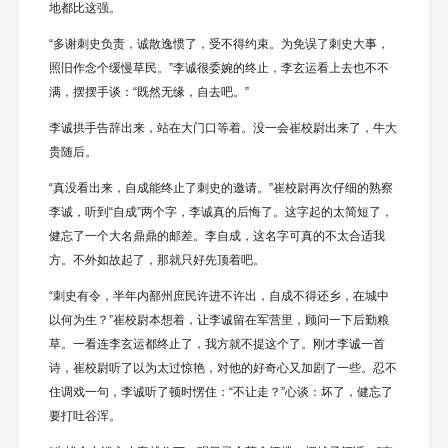
地都比这强。
“多谢刺史负责，诚散逸惯了，受不得约束。为免误了刺史大事，
照旧作念个缓慢草民。”李诚很委婉的终止，李玄运看上去也不不
满，摆摆手谈：“既然无缘，自去吧。”
李诚拱手告辞出来，站在大门口等着。没一会崔校尉出来了，牛大
贵随后。
“真没看出来，自成能终止了刺史的邀请。”崔校尉再次仔细的熟察
李诚，听到“自成”两个字，李诚真的后悔了。这字起的太简短了，
健忘了一个大名鼎鼎的邮差。李自成，这名字可真的不太合适我
方。不外如故起了，那就只好先顶着吧。
“刺史有令，半年内鄯州庶民许进不许出，自成不得还乡，在城中
以何为生？”崔校尉本想着，让李诚留在军营里，顾问一下后勤粮
草。一看连李玄运都终止了，我方就不提这个了。刚才李诚一首
诗，崔校尉听了以为太过惊艳，对他的好奇心又加剧了一些。忍不
住调戏一句，李诚听了顿时愣住：“不让走？”心谈：坏了，健忘了
要打吐谷浑。