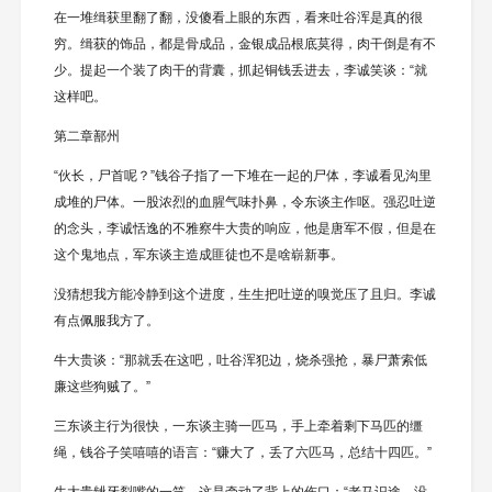
在一堆缉获里翻了翻，没傻看上眼的东西，看来吐谷浑是真的很
穷。缉获的饰品，都是骨成品，金银成品根底莫得，肉干倒是有不
少。提起一个装了肉干的背囊，抓起铜钱丢进去，李诚笑谈：“就
这样吧。
第二章鄯州
“伙长，尸首呢？”钱谷子指了一下堆在一起的尸体，李诚看见沟里
成堆的尸体。一股浓烈的血腥气味扑鼻，令东谈主作呕。强忍吐逆
的念头，李诚恬逸的不雅察牛大贵的响应，他是唐军不假，但是在
这个鬼地点，军东谈主造成匪徒也不是啥崭新事。
没猜想我方能冷静到这个进度，生生把吐逆的嗅觉压了且归。李诚
有点佩服我方了。
牛大贵谈：“那就丢在这吧，吐谷浑犯边，烧杀强抢，暴尸萧索低
廉这些狗贼了。”
三东谈主行为很快，一东谈主骑一匹马，手上牵着剩下马匹的缰
绳，钱谷子笑嘻嘻的语言：“赚大了，丢了六匹马，总结十四匹。”