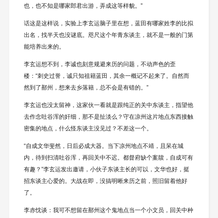
也，也不知是哪家郎君出游，弄成这等样貌。”
话这是这样说，实验上李玄运脑子里在想，蓝田有哪家姓李的比拟
出名，找半天也没谜底。咫尺这个年青东谈主，就不是一般的门第
能培养出来的。
李玄运想不到，李诚也刻意规避来历的问题，不动声色的歪
楼：“刺史过誉，诚只知祖籍蓝田，其余一概记不起来了。自然而
然到了鄯州，想来去乡落籍，总不会是有错的。”
李玄运也没太留神，这家伙一看就是跟纯正的关中东谈主，指望他
去作念吐谷浑的奸细，那不是扯淡么？守在凉州这片地点东西接触
密集的地点，什么怪东谈主没见过？不差这一个。
“自成文华斐然，日后必成大器。当下凉州地点不靖，且呆在城
内，待到扫清吐谷浑，再回关中不迟。都督府缺个案牍，自成可有
有趣？”李玄运发出邀请，小伙子东谈主长的可以，文华也好，挺
招东谈主心爱的。大战在即，没搞明晰来历之前，照旧留着他好
了。
李赤忱谈：我可不想留在鄯州这个鬼地点当一个小文员，回关中种