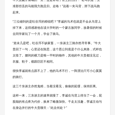
牛大贵龇牙裂嘴的一笑，这是牵动了背上的伤口：“老马识途，没
准那些丢的马能我方跑且归。走咯！”说着一夹马背，胯下战马跑
起来。
“三位碰到的是吐谷浑的精锐吧？”李诚的马术也就是不会从马背上
掉下来，这得感谢他在读大学时的一个蒙古族同学，放暑假的时候
去同学家玩了一个月，学会了骑马。
“差未几是吧，吐谷浑不缺家畜，一东谈主三骑亦然寻常事。”牛大
贵回了一句，心里还在陈思，这个恩公到底是个什么来路，式样也
太怪了。腰间的横刀是唯一平时的物件，其他的牛大贵都没见过，
衣服、鞋子，都跟巨匠不相同。
很快李诚就有点跟不上了，他的马术不行，一阵漂泊只可小心翼翼
的骑行。
这三个东谈主亦然鬼精，当着没看见，偷偷的延缓，保持距离。
这样一来，三东谈主的速率就慢了，李诚在马背上得当了一会，屁
股颠的有点疼为代价，换来了略微加快。干走太没趣，李诚主动与
在身边并行的牛大贵聊天：“此去何处？”