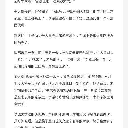
递给牛大贵：“都裹上吧，这风沙太大。”
牛大贵接过，轻轻踢了一下战马，塔塔塔卓绝李诚，把布分给三东
谈主，巨匠都裹上了，李诚望望忍不住笑了笑，这还真像一个不法
团伙啊。
就这样一个举动，牛大贵等三东谈主以为，李诚不是那么难以接近
的高冷了。
四东谈主一齐往前，没走一会，死后陡然传来马蹄声，牛大贵回头
一看乐了：“找来了，老马识途，一点都可以。”李诚回头一看，之
前他们斥逐的三匹马，尽然追上来了。
“此地距离鄯州城不外二十余里，某等如故碰到吐谷浑精骑。六月
里段大将军大捷而回，伏允浑厚没几日，复为故态，畅达寇边。来
年怕是要刀兵再起。”牛大贵说着悠悠的叹惜一声，听他语言竟然
是念书识字的东谈主。李诚暗暗警惕，这然则唐朝，念书东谈主可
金贵了。
李诚大学读的历史系，本科四年期间，对唐史没花啥时辰去商讨，
只可算粗通。但是脑子里出现伏允这个名字的时候，脑子坐窝有了