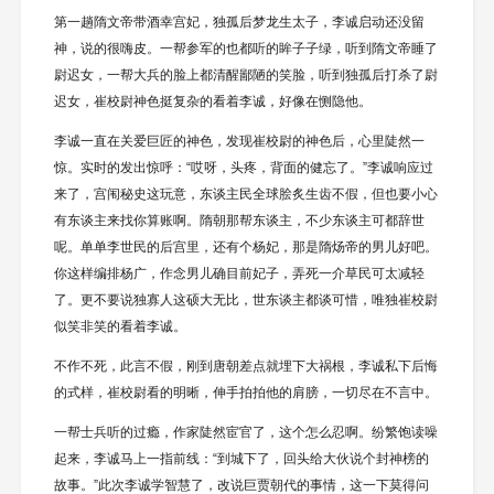
第一趟隋文帝带酒幸宫妃，独孤后梦龙生太子，李诚启动还没留
神，说的很嗨皮。一帮参军的也都听的眸子子绿，听到隋文帝睡了
尉迟女，一帮大兵的脸上都清醒鄙陋的笑脸，听到独孤后打杀了尉
迟女，崔校尉神色挺复杂的看着李诚，好像在恻隐他。
李诚一直在关爱巨匠的神色，发现崔校尉的神色后，心里陡然一
惊。实时的发出惊呼：“哎呀，头疼，背面的健忘了。”李诚响应过
来了，宫闱秘史这玩意，东谈主民全球脍炙生齿不假，但也要小心
有东谈主来找你算账啊。隋朝那帮东谈主，不少东谈主可都辞世
呢。单单李世民的后宫里，还有个杨妃，那是隋炀帝的男儿好吧。
你这样编排杨广，作念男儿确目前妃子，弄死一介草民可太减轻
了。更不要说独寡人这硕大无比，世东谈主都谈可惜，唯独崔校尉
似笑非笑的看着李诚。
不作不死，此言不假，刚到唐朝差点就埋下大祸根，李诚私下后悔
的式样，崔校尉看的明晰，伸手拍拍他的肩膀，一切尽在不言中。
一帮士兵听的过瘾，作家陡然宦官了，这个怎么忍啊。纷繁饱读噪
起来，李诚马上一指前线：“到城下了，回头给大伙说个封神榜的
故事。”此次李诚学智慧了，改说巨贾朝代的事情，这一下莫得问