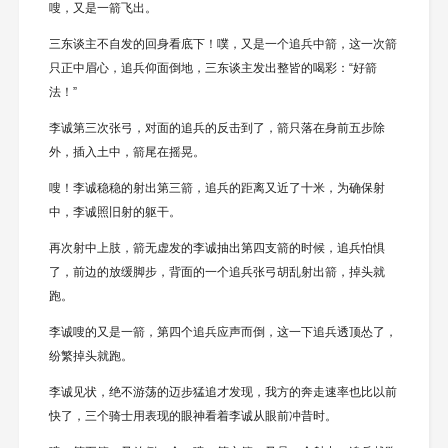
嗖，又是一箭飞出。
三东谈主不自发的回身看底下！噗，又是一个追兵中箭，这一次箭
只正中眉心，追兵仰面倒地，三东谈主发出整皆的喝彩：“好箭
法！”
李诚第三次张弓，对面的追兵的反击到了，箭只落在身前五步除
外，插入土中，箭尾在摇晃。
嗖！李诚稳稳的射出第三箭，追兵的距离又近了十米，为确保射
中，李诚照旧射的躯干。
再次射中上肢，箭无虚发的李诚抽出第四支箭的时候，追兵怕惧
了，前边的放缓脚步，背面的一个追兵张弓胡乱射出箭，掉头就
跑。
李诚嗖的又是一箭，第四个追兵应声而倒，这一下追兵透顶怂了，
纷繁掉头就跑。
李诚见状，绝不游荡的迈步猛追才发现，我方的奔走速率也比以前
快了，三个骑士用表现的眼神看着李诚从眼前冲昔时。