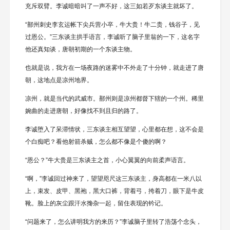
充斥双臂。李诚暗暗叫了一声不好，这三如若歹东谈主就坏了。
“鄯州刺史李玄运帐下尖兵营小卒，牛大贵！牛二贵，钱谷子，见
过恩公。”三东谈主拱手语言，李诚听了脑子里翁的一下，这名字
他还真知谈，唐朝初期的一个东谈主物。
也就是说，我方在一场夜路的迷雾中不外走了十分钟，就走进了唐
朝，这地点是凉州地界。
凉州，就是当代的武威市。鄯州则是凉州都督下辖的一个州。稀里
婉曲的走进唐朝，好像找不到且归的路了。
李诚堕入了呆滞情状，三东谈主相互望望，心里都在想，这不会是
个白痴吧？看他射箭杀贼，怎么都不像是个傻的啊？
“恩公？”牛大贵是三东谈主之首，小心翼翼的向前柔声语言。
“啊，”李诚回过神来了，望望咫尺这三东谈主，身高都在一米八以
上，束发、皮甲、黑袍，黑大口裤，背着弓，挎着刀，眼下是牛皮
靴。脸上的灰尘跟汗水搀杂一起，留住表现的钤记。
“问题来了，怎么讲明我方的来历？”李诚脑子里转了浩荡个念头，