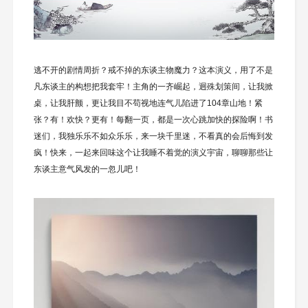
逃不开的剧情周折？戒不掉的东谈主物魔力？这本演义，用了不是
凡东谈主的构想把我套牢！主角的一齐崛起，迥殊划策间，让我掀
桌，让我肝颤，更让我目不苟视地连气儿陷进了104章山地！紧
张？有！欢快？更有！每翻一页，都是一次心跳加快的探险啊！书
迷们，我独乐乐不如众乐乐，来一块千里迷，不看真的会后悔到发
疯！快来，一起来回味这个让我睡不着觉的演义宇宙，聊聊那些让
东谈主意气风发的一忽儿吧！