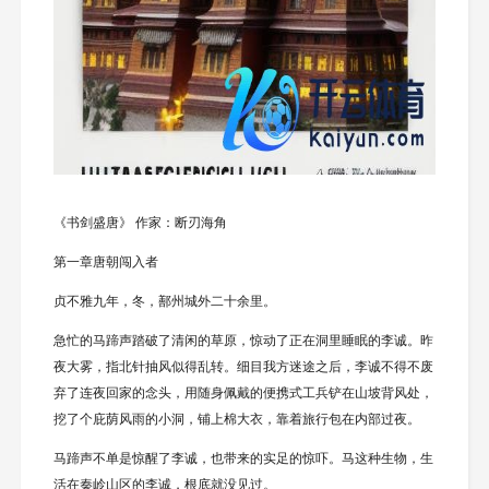
《书剑盛唐》 作家：断刃海角
第一章唐朝闯入者
贞不雅九年，冬，鄯州城外二十余里。
急忙的马蹄声踏破了清闲的草原，惊动了正在洞里睡眠的李诚。昨
夜大雾，指北针抽风似得乱转。细目我方迷途之后，李诚不得不废
弃了连夜回家的念头，用随身佩戴的便携式工兵铲在山坡背风处，
挖了个庇荫风雨的小洞，铺上棉大衣，靠着旅行包在内部过夜。
马蹄声不单是惊醒了李诚，也带来的实足的惊吓。马这种生物，生
活在秦岭山区的李诚，根底就没见过。