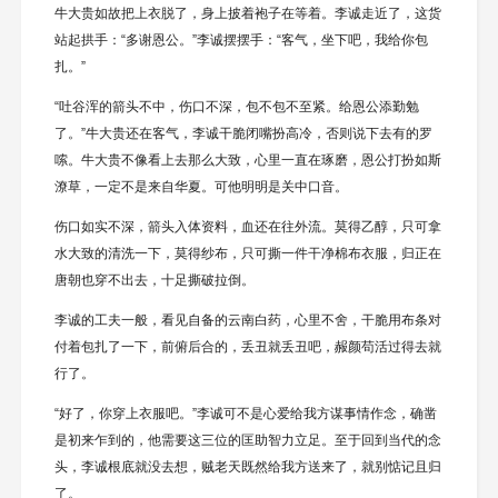
牛大贵如故把上衣脱了，身上披着袍子在等着。李诚走近了，这货
站起拱手：“多谢恩公。”李诚摆摆手：“客气，坐下吧，我给你包
扎。”
“吐谷浑的箭头不中，伤口不深，包不包不至紧。给恩公添勤勉
了。”牛大贵还在客气，李诚干脆闭嘴扮高冷，否则说下去有的罗
嗦。牛大贵不像看上去那么大致，心里一直在琢磨，恩公打扮如斯
潦草，一定不是来自华夏。可他明明是关中口音。
伤口如实不深，箭头入体资料，血还在往外流。莫得乙醇，只可拿
水大致的清洗一下，莫得纱布，只可撕一件干净棉布衣服，归正在
唐朝也穿不出去，十足撕破拉倒。
李诚的工夫一般，看见自备的云南白药，心里不舍，干脆用布条对
付着包扎了一下，前俯后合的，丢丑就丢丑吧，赧颜苟活过得去就
行了。
“好了，你穿上衣服吧。”李诚可不是心爱给我方谋事情作念，确凿
是初来乍到的，他需要这三位的匡助智力立足。至于回到当代的念
头，李诚根底就没去想，贼老天既然给我方送来了，就别惦记且归
了。