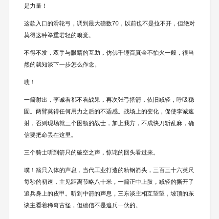
是力量！
这款入口的滑轮弓，调到最大磅数70，以前也不是拉不开，但绝对
莫得这种举重若轻的嗅觉。
不得不发，双手与眼睛的互助，仿佛千锤百真金不怕火一般，很当
然的就知谈下一步怎么作念。
嗖！
一箭射出，李诚看都不看战果，再次张弓搭箭，依旧减轻，呼吸稳
固。两臂莫得任何用力之后的不适感。战场上的变化，促使李诚速
射，否则现场就三个困顿的战士，加上我方，不成快刀斩乱麻，确
信要把命丢在这里。
三个骑士听到箭只的破空之声，惊诧的回头看过来。
噗！箭只入体的声息，当代工业打造的精钢箭头，三百三十六英尺
每秒的初速，主见距离节略八十米，一箭正中上肢，减轻的撕开了
追兵身上的皮甲。听到中箭的声息，三东谈主相互望望，坡顶的东
谈主看着稀奇古怪，但确信不是追兵一伙的。