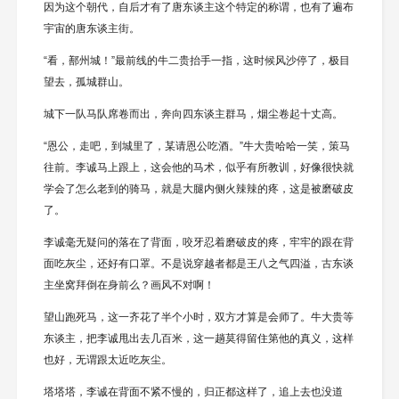
因为这个朝代，自后才有了唐东谈主这个特定的称谓，也有了遍布
宇宙的唐东谈主街。
“看，鄯州城！”最前线的牛二贵抬手一指，这时候风沙停了，极目
望去，孤城群山。
城下一队马队席卷而出，奔向四东谈主群马，烟尘卷起十丈高。
“恩公，走吧，到城里了，某请恩公吃酒。”牛大贵哈哈一笑，策马
往前。李诚马上跟上，这会他的马术，似乎有所教训，好像很快就
学会了怎么老到的骑马，就是大腿内侧火辣辣的疼，这是被磨破皮
了。
李诚毫无疑问的落在了背面，咬牙忍着磨破皮的疼，牢牢的跟在背
面吃灰尘，还好有口罩。不是说穿越者都是王八之气四溢，古东谈
主坐窝拜倒在身前么？画风不对啊！
望山跑死马，这一齐花了半个小时，双方才算是会师了。牛大贵等
东谈主，把李诚甩出去几百米，这一趟莫得留住第他的真义，这样
也好，无谓跟太近吃灰尘。
塔塔塔，李诚在背面不紧不慢的，归正都这样了，追上去也没道