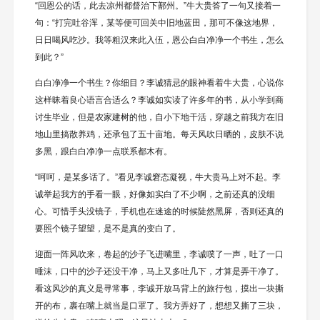
“回恩公的话，此去凉州都督治下鄯州。”牛大贵答了一句又接着一
句：“打完吐谷浑，某等便可回关中旧地蓝田，那可不像这地界，
日日喝风吃沙。我等粗汉来此入伍，恩公白白净净一个书生，怎么
到此？”
白白净净一个书生？你细目？李诚猜忌的眼神看着牛大贵，心说你
这样昧着良心语言合适么？李诚如实读了许多年的书，从小学到商
讨生毕业，但是农家建树的他，自小下地干活，穿越之前我方在旧
地山里搞散养鸡，还承包了五十亩地。每天风吹日晒的，皮肤不说
多黑，跟白白净净一点联系都木有。
“呵呵，是某多话了。”看见李诚窘态凝视，牛大贵马上对不起。李
诚举起我方的手看一眼，好像如实白了不少啊，之前还真的没细
心。可惜手头没镜子，手机也在迷途的时候陡然黑屏，否则还真的
要照个镜子望望，是不是真的变白了。
迎面一阵风吹来，卷起的沙子飞进嘴里，李诚噗了一声，吐了一口
唾沫，口中的沙子还没干净，马上又多吐几下，才算是弄干净了。
看这风沙的真义是寻常事，李诚开放马背上的旅行包，摸出一块撕
开的布，裹在嘴上就当是口罩了。我方弄好了，想想又撕了三块，