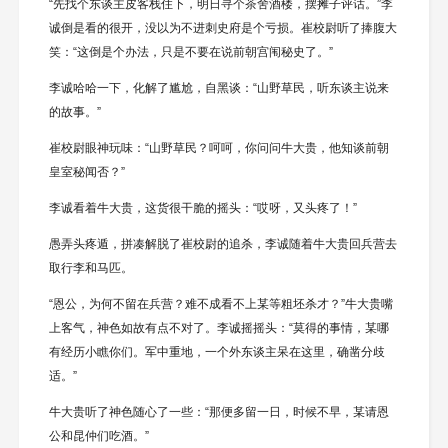
“先找个东谈主皮客栈住下，明日寻个茶舍酒楼，摆摊子评话。”李
诚倒是看的很开，没以为不进刺史府是个亏损。崔校尉听了捧腹大
笑：“这倒是个办法，只是不要在说前朝宫闱秘史了。”
李诚哈哈一下，化解了尴尬，自黑谈：“山野草民，听东谈主说来
的故事。”
崔校尉眼神玩味：“山野草民？呵呵，你问问牛大贵，他知谈前朝
皇室秘闻否？”
李诚看着牛大贵，这货很干脆的摇头：“哎呀，又头疼了！”
愚弄头疼遁，拼凑解脱了崔校尉的追杀，李诚随着牛大贵回兵营去
取行李和马匹。
“恩公，为何不留在兵营？难不成看不上某等粗坯杀才？”牛大贵嘴
上客气，神色如故有点不对了。李诚摇摇头：“莫得的事情，某哪
有经历小瞧你们。军中重地，一个外东谈主呆在这里，确凿分歧
适。”
牛大贵听了神色随心了一些：“那便多留一日，时候不早，某请恩
公和昆仲们吃酒。”