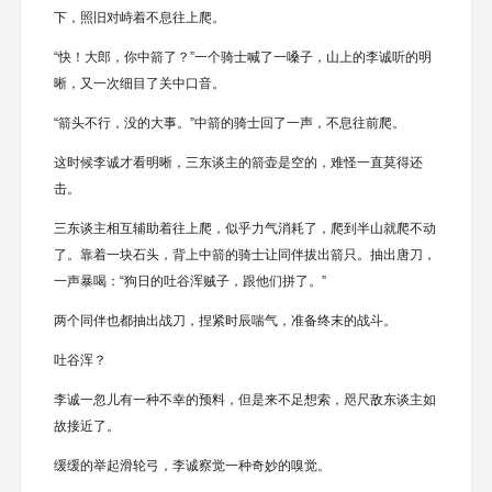
下，照旧对峙着不息往上爬。
“快！大郎，你中箭了？”一个骑士喊了一嗓子，山上的李诚听的明
晰，又一次细目了关中口音。
“箭头不行，没的大事。”中箭的骑士回了一声，不息往前爬。
这时候李诚才看明晰，三东谈主的箭壶是空的，难怪一直莫得还
击。
三东谈主相互辅助着往上爬，似乎力气消耗了，爬到半山就爬不动
了。靠着一块石头，背上中箭的骑士让同伴拔出箭只。抽出唐刀，
一声暴喝：“狗日的吐谷浑贼子，跟他们拼了。”
两个同伴也都抽出战刀，捏紧时辰喘气，准备终末的战斗。
吐谷浑？
李诚一忽儿有一种不幸的预料，但是来不足想索，咫尺敌东谈主如
故接近了。
缓缓的举起滑轮弓，李诚察觉一种奇妙的嗅觉。