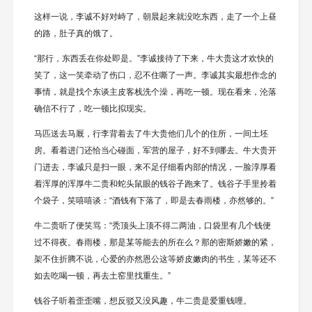
这样一说，李诚不好对峙了，朝晨起来就没吃东西，走了一个上昼
的路，肚子真的饿了。
“那行，东西丢在你处即是。”李诚接待了下来，牛大贵这才欢快的
笑了，这一笑牵动了伤口，忍不住嘶了一声。李诚其实最想作念的
事情，就是找个东谈主皮客栈洗个澡，再吃一顿。现在看来，沦落
确信不行了，吃一顿比拟现实。
马匹送去马厩，行李背着去了牛大贵他们几个的住所，一间土坯
房。看着进门还恰当心碰面，军营的屋子，好不到哪去。牛大贵开
门进去，李诚只是扫一眼，来不足仔细看内部的情况，一脸淳厚看
着浑厚的浑厚牛二贵和蛇头鼠眼的钱谷子跑来了。钱谷子手里拎着
个袋子，笑嘻嘻谈：“酒钱有下落了，即是去春雨楼，亦然够的。”
牛二贵听了便笑骂：“秃顶头上顶不得二两油，口袋里有几个钱便
过不得夜。春雨楼，那是某等能去的所在么？那的密斯娇嫩的紧，
架不住折腾不说，心爱的亦然恩公这等娇皮嫩肉的书生，某等还不
如去吃喝一顿，再去土窑里找重生。”
钱谷子听着歪歪嘴，想反驳又没风趣，牛二贵是爱重钱哩。