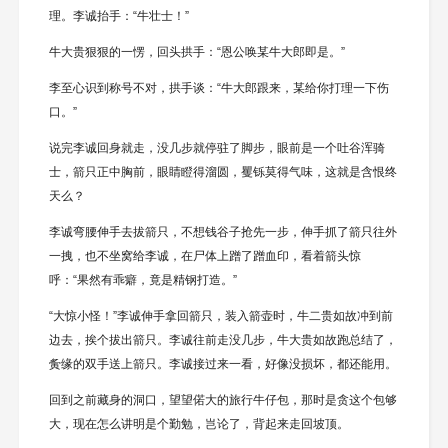
理。李诚抬手：“牛壮士！”
牛大贵狠狠的一愣，回头拱手：“恩公唤某牛大郎即是。”
李至心识到称号不对，拱手谈：“牛大郎跟来，某给你打理一下伤
口。”
说完李诚回身就走，没几步就停驻了脚步，眼前是一个吐谷浑骑
士，箭只正中胸前，眼睛瞪得溜圆，矍铄莫得气味，这就是含恨终
天么？
李诚弯腰伸手去拔箭只，不想钱谷子抢先一步，伸手抓了箭只往外
一拽，也不坐窝给李诚，在尸体上蹭了蹭血印，看着箭头惊
呼：“果然有乖癖，竟是精钢打造。”
“大惊小怪！”李诚伸手拿回箭只，装入箭壶时，牛二贵如故冲到前
边去，挨个拔出箭只。李诚往前走没几步，牛大贵如故跑总结了，
夤缘的双手送上箭只。李诚接过来一看，好像没损坏，都还能用。
回到之前藏身的洞口，望望偌大的旅行牛仔包，那时是贪这个包够
大，现在怎么讲明是个勤勉，岂论了，背起来走回坡顶。