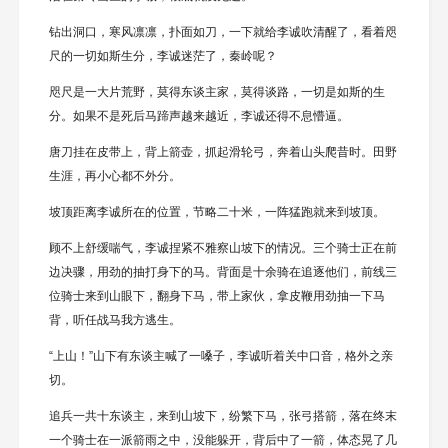
钻出洞口，寒风凛凛，扑面如刀，一下就给李诚吹清醒了，看着咫
尺的一切如斯生分，李诚迷茫了，秦岭呢？
咫尺是一大片荒野，莫得东谈主家，莫得谈路，一切是如斯的生
分。如果不是死后马蹄声越来越近，李诚还得不息懵逼。
唐刀挂在皮带上，背上箭壶，抓起滑轮弓，奔着山头爬昔时。田野
生涯，再小心都不外分。
坡顶距离李诚所在的位置，节略二十米，一阵猛跑就来到坡顶。
顾不上舒缓喘气，李诚捏紧不雅察山坡下的情况。三个骑士正在前
边决骤，用劲的抽打身下的马。背面是十余骑在追逐他们，前线三
位骑士来到山眼下，翻身下马，带上家伙，拿皮鞭用劲抽一下马
背，听任战马我方逃生。
“上山！”山下有东谈主喊了一嗓子，李诚听着关中口音，格外之亲
切。
追兵一共十东谈主，来到山坡下，纷繁下马，张弓搭箭，落在终末
一个骑士在一派箭雨之中，没能躲开，背后中了一箭，体态晃了几