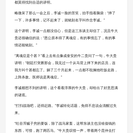
都莫得找到合适的讲明。
略微呆了那么一会之后，李诚一脸的苦笑，抬手指着脑袋：“摔了
一下，许多事情，记不起来了，就铭刻名字叫作念李诚。”
这个讲明，李诚一点都没信心，但是这三东谈主却信了，况且牛大
贵还很确信的说：“恩公原本得了离魂症，有的事情忘了，有的事
情还能铭刻。”
“离魂症是个甚？”看上去有点像成奎安的牛二贵问了一句，牛大贵
讲明：“朝廷打突厥那会，我见过一个从马背上摔下来的店员，连
我方叫个甚都忘了。躺了三个月起来，一点都不耽搁他吃饭走路，
上阵杀敌。医师说是离魂症。”
李诚都想不到的讲明，这个看着淳厚的牛大贵，却给出了好意思满
的谜底。
“打扫战场吧，还得赶路。”李诚转化话题，免得不息说会清醒过失
来。
“吐谷浑贼子穷的要饭，除了战马家畜，这帮东谈主也没啥值钱的
东西，可惜，跑了两匹马。”牛大贵叹惜一声，带着两个昆仲去打