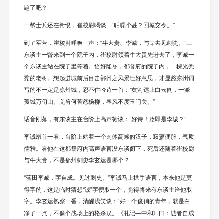
题了吧？
一帮士兵还在衔恨，崔校尉喝谈：“聒噪个甚？回城交令。”
到了军营，崔校尉呼唤一声：“牛大贵、李诚，与某去见刺史。”三
东谈主一瞥来到一个院子内，崔校尉领着牛大贵先进去了，李诚一
个东谈主站在院子里等着。恰好隆冬，都督府的院子内，一棵光秃
秃的老树。想起进城前后目击鄯州之风景壮好意思，才显豁凉州词
写的不一定是凉州城，忍不住吟诗一首：“黄河远上白云间，一派
孤城万仞山。羌笛何苦怨杨柳，春风不度玉门关。”
话音刚落，有东谈主在台阶上高声赞谈：“好诗！汝即是李诚？”
李诚昂首一看，台阶上站着一个肉体高峻的汉子，寂寥便服，气质
儒雅。看他在这都督府内高声语言没东谈阁下，死后还随着崔校尉
与牛大贵，不是鄯州刺史李玄运是哪个？
“蓝田李诚，字自成。见过刺史。”李诚马上拱手语言，本来他是莫
得字的，这是临时猜想“诚”字便取一个，免得将来有东谈主给他取
字。李玄运熟察一番，清醒浅笑谈：“好一个俊俏的青年，就是白
净了一点，不像个战场上的格杀汉。《礼记—中和》曰：诚者自成