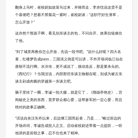
翻身上马时，崔校尉如故策马过来，并骑而走，李赤忱说这货不是
个基佬吧？想着不禁菊花一紧时，崔校尉谈：“这职守好生潦草，
怎么开放？”
这亦然个熊孩子啊，看见别东谈主的包，不问自开。效果拉链难住
了他。
“到了城里再教你怎么开放，先说一段书吧。”说什么好呢？四大名
著，红楼梦告成pass，三国演义倒是可以讲，不外开场词临江仙在
唐朝不流行啊。水浒传，更不成说了，挑动造反，那是要杀头的。
《西纪行》？当我没说，内部那些东谈主物都在呢，别成为被古东
谈主剁成肉酱的穿越第一东谈主吧。
脑子里转了一圈，李诚一拍大腿，就是它了，《隋炀帝艳史》，宫
闱秘史之类的东西，普罗群众都心爱，这帮参军的一定心爱，而且
绝对的政事正确啊。
“话说自炎汉失祚以来，后边继三国而起者，乃是……”略过前边的
开场诗词，李诚告成投入正文。启动崔校尉还带着一点提防，一听
他讲的是前朝之事，忍不住也来了精神。