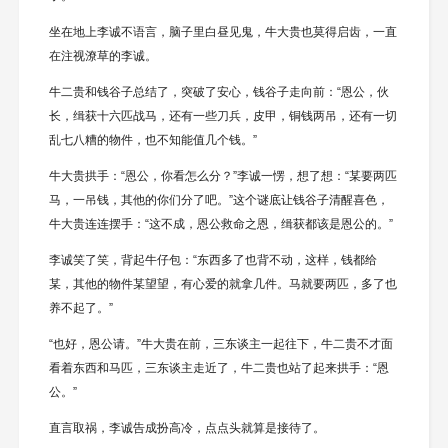
坐在地上李诚不语言，脑子里白昼见鬼，牛大贵也莫得启齿，一直
在注视潦草的李诚。
牛二贵和钱谷子总结了，突破了安心，钱谷子走向前：“恩公，伙
长，缉获十六匹战马，还有一些刀兵，皮甲，铜钱两吊，还有一切
乱七八糟的物件，也不知能值几个钱。”
牛大贵拱手：“恩公，你看怎么分？”李诚一愣，想了想：“某要两匹
马，一吊钱，其他的你们分了吧。”这个谜底让钱谷子清醒喜色，
牛大贵连连摆手：“这不成，恩公救命之恩，缉获都该是恩公的。”
李诚笑了笑，背起牛仔包：“东西多了也背不动，这样，钱都给
某，其他的物件某望望，有心爱的就拿几件。马就要两匹，多了也
养不起了。”
“也好，恩公请。”牛大贵在前，三东谈主一起往下，牛二贵不才面
看着东西和马匹，三东谈主走近了，牛二贵也站了起来拱手：“恩
公。”
直言取祸，李诚告成扮高冷，点点头就算是接待了。