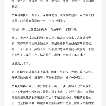
嗖，第五箭，又放倒一个，嗖，第六箭，又是一个射中，追兵越跑
越远。
李诚目测接近一百米了，深呼吸之后，缓缓的举起箭，双手格外的
倡导，对准落在背面的一个，把弓拉到圆满。
“嗖”的一声，正在逃逸的追兵，背后中箭，往前扑倒。
终末三个吐谷浑马队回到了马边上，李诚大步追击，这随处荒野
的，莫得马不得走死东谈主啊，不成给逃兵斥逐或伤害马的契机。
嗖，一个吐谷浑士兵骑上马，抬手用刀想砍其他的马屁股时，李诚
的箭到了，噗的一声，钻进脖子，啊的一声惨叫，落在地上。
这是第八个了。
剩下的两个东谈顾客不上其他，唯唯一个念头，奔命。骑上马背，
鞭子用劲的抽打，塔塔塔，两骑仓皇而去，卷起一阵烟尘。
李诚莫得再追杀了，停驻脚步回头看，一谈一共躺了七个东谈主。
三个关中老乡也没闲着，拎着刀跟了上来，刀尖还在滴血，这是给
那些受伤没死的敌东谈主补刀么？李诚面色冷峻，警惕的看着他
们，这是怕被偷袭。顷然而强烈的畅达射击之后，酸胀无力的嗅觉