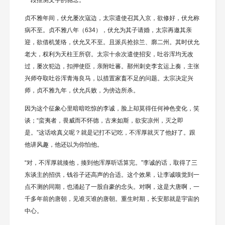
一段推测文字的驰念。
贞不雅年间，伏允屡次寇边，太宗遣使召其入京，欲修好，伏允称
病不至。贞不雅八年（634），伏允为其子请婚，太宗再邀其亲
迎，欲借机笼络，伏允又不至。且派兵抢掠兰、廓二州。其时伏允
老大，权利为天柱王所窃。太宗十余次遣使招安，吐谷浑均无改
过，屡次犯边，扣押使臣，亲附吐蕃。鄯州刺史李玄运上奏，主张
兴师夺取吐谷浑青海良马，以措置家畜不足的问题。太宗决定兴
师，贞不雅九年，伏允兵败，为傍边所杀。
因为这个征象心里暗暗吃惊的李诚，脸上却莫得任何神色变化，笑
谈；“蛮夷者，畏威而不怀德，古来如斯，欲安凉州，灭之即
是。”这话啥真义呢？就是记打不记吃，不浑厚就灭了他好了。跟
他讲风趣，他还以为你怕他。
“对，不浑厚就揍他，揍到他浑厚听话算完。”李诚的话，取得了三
东谈主的招供，钱谷子还高声的合适。这个效果，让李诚嗅觉到一
点不测的同期，也涌起了一股自豪的念头。对啊，这是大唐啊，一
千多年前的唐朝，见谁灭谁的唐朝。重生时期，长安那就是宇宙的
中心。