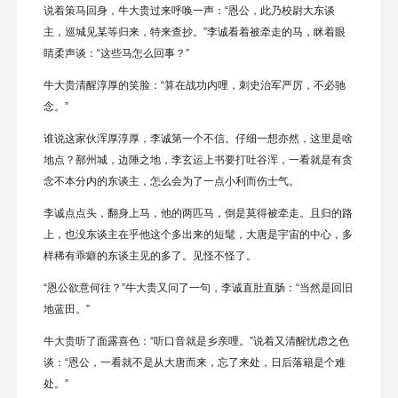
说着策马回身，牛大贵过来呼唤一声：“恩公，此乃校尉大东谈
主，巡城见某等归来，特来查抄。”李诚看着被牵走的马，眯着眼
睛柔声谈：“这些马怎么回事？”
牛大贵清醒淳厚的笑脸：“算在战功内哩，刺史治军严厉，不必驰
念。”
谁说这家伙浑厚淳厚，李诚第一个不信。仔细一想亦然，这里是啥
地点？鄯州城，边陲之地，李玄运上书要打吐谷浑，一看就是有贪
念不本分内的东谈主，怎么会为了一点小利而伤士气。
李诚点点头，翻身上马，他的两匹马，倒是莫得被牵走。且归的路
上，也没东谈主在乎他这个多出来的短髦，大唐是宇宙的中心，多
样稀有乖癖的东谈主见的多了。见怪不怪了。
“恩公欲意何往？”牛大贵又问了一句，李诚直肚直肠：“当然是回旧
地蓝田。”
牛大贵听了面露喜色：“听口音就是乡亲哩。”说着又清醒忧虑之色
谈：“恩公，一看就不是从大唐而来，忘了来处，日后落籍是个难
处。”