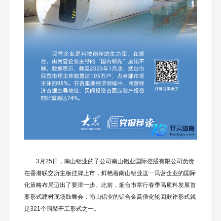
3月25日，南山铝业的子公司南山铝业国际控股有限公司负责
在香港联交所主板挂牌上市，鲜艳着南山铝业这一民营企业的国际
化策略布局迈出了要津一步。此前，烟台市举行春季高质料发展首
要形式建树现场鼓舞会，南山铝业的铝合金高值化轮回欺诈形式就
是321个围聚开工形式之一。