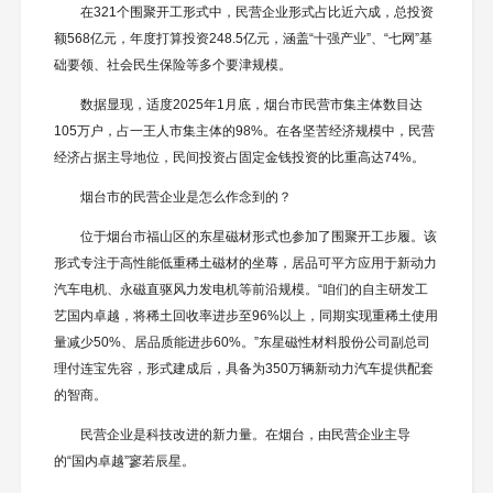
在321个围聚开工形式中，民营企业形式占比近六成，总投资
额568亿元，年度打算投资248.5亿元，涵盖“十强产业”、“七网”基
础要领、社会民生保险等多个要津规模。
数据显现，适度2025年1月底，烟台市民营市集主体数目达
105万户，占一王人市集主体的98%。在各坚苦经济规模中，民营
经济占据主导地位，民间投资占固定金钱投资的比重高达74%。
烟台市的民营企业是怎么作念到的？
位于烟台市福山区的东星磁材形式也参加了围聚开工步履。该
形式专注于高性能低重稀土磁材的坐蓐，居品可平方应用于新动力
汽车电机、永磁直驱风力发电机等前沿规模。“咱们的自主研发工
艺国内卓越，将稀土回收率进步至96%以上，同期实现重稀土使用
量减少50%、居品质能进步60%。”东星磁性材料股份公司副总司
理付连宝先容，形式建成后，具备为350万辆新动力汽车提供配套
的智商。
民营企业是科技改进的新力量。在烟台，由民营企业主导
的“国内卓越”寥若辰星。