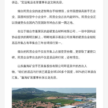
傍边。”宏远氧业名誉董事长赵文刚先容。
烟台民营企业的改进智商合手续增强，全市国度级高新手艺企
业、国度科技型中小企业中，民营企业占比均超95%。民营企业正
以强健势头在国内乃至国际市鸠合占据一隅之地。
在位于烟台市蓬莱区的超硬复合材料有限公司，一张中国钨业
协会提供的阐明注解上，明晰地展示着该公司坐蓐的硬质合金辊轮
居品市集占有率集合三年全球排行第一。
烟台的民营企业不仅在市集上占据坚苦份额，更获取了邃密口
碑。民营企业带出去的不仅是居品和行状，还有理念。
山东鑫海矿业手艺装备股份有限公司即是其中的杰出人
物。“咱们的居品与行状已遮盖全球100多个国度，80%的订单源自
汇集。”鑫海矿装董事长张云龙先容。