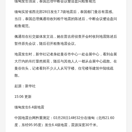
缅甸发生强震，泰国总理中断会议蹙迫盘问粗鲁规范
缅甸实皆省西北部28日发生7.7级地震后，泰国都门曼谷有震感。
当日，泰国总理佩通坦收到相干地震的陈述后，中断会议蹙迫盘问
粗鲁规范。
佩通坦在社交媒体发文说，她在普吉府侦查开会时收到地震陈述后
暂停原先会议，随后召开粗鲁地震会议。
地震发生时，新华社记者身处曼谷市中心一处会展中心，看到会展
大厅内的吊灯显然摇晃，随后与其他人人一都从会展中心疏散。在
曼谷街头，记者看到不少人人从写字楼、住宅楼等建筑中陆续疏
散。
起源：新华社
15:06 更新
缅甸发生6.4级地震
中国地震台网矜重测定：03月28日14时32分在缅甸（北纬21.60
度，东经95.95度）发生6.4级地震，震源深度30千米。