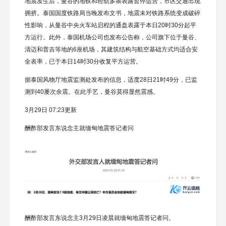
地震发生后，曼谷的地铁和轻轨多条表露暂停运营，市区交通出现
拥挤。泰国国度铁路局当晚发布文书，地震未对铁路系统变成破碎
性影响，从曼谷中央火车站启程的通盘表露于本日20时30分起平
方运行。此外，泰国机场公司也发布公告称，公司旗下位于曼谷、
清迈和普吉等地的6座机场，其建筑结构与航空基础方式均适合安
全表率，已于本日14时30分收复平方运营。
据泰国风物厅地震监测处发布的信息，适度28日21时49分，已监
测到40屡次余震。在此手艺，曼谷莫得显然震感。
3月29日 07:23更新
酬酢部发言东说念主就缅甸地震答记者问
酬酢部发言东说念主3月29日凌晨就缅甸地震答记者问。