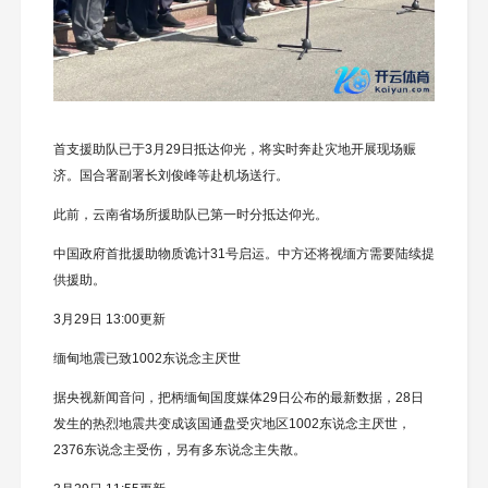
首支援助队已于3月29日抵达仰光，将实时奔赴灾地开展现场赈
济。国合署副署长刘俊峰等赴机场送行。
此前，云南省场所援助队已第一时分抵达仰光。
中国政府首批援助物质诡计31号启运。中方还将视缅方需要陆续提
供援助。
3月29日 13:00更新
缅甸地震已致1002东说念主厌世
据央视新闻音问，把柄缅甸国度媒体29日公布的最新数据，28日
发生的热烈地震共变成该国通盘受灾地区1002东说念主厌世，
2376东说念主受伤，另有多东说念主失散。