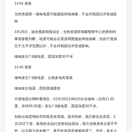
14:55 更新
当然资源部：缅甸地震可能激励局地海啸，不会对我国沿岸变成影
响
3月28日，据央视新闻报说念，当然资源部海啸预警中心把柄初时
事震参数判断，地震可能会在震源周围激励局地海啸，但由于震源
位于太平洋范围以外，不会对我国沿岸变成影响。
缅甸发生7.9级地震，震源深度30千米
14:45 更新
缅甸发生7.9级地震，云南多地有震感
缅甸发生地震，昆明震感显然
中国地震台网矜重测定：03月28日14时20分在缅甸（北纬21.85
度，东经95.95度）发生7.9级地震，震源深度30千米。
别称云南昆明的市民暗意有震感。该市民称，我方家住在高层，3
月28日下昼，家里的水晶灯忽然初始震动，我方也嗅觉有点晕乎乎
的，以为我方低血糖了，看手机发现是缅甸地震了。另外，多名云