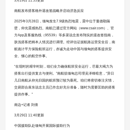
3月29日 11:55更新
南航发布搭客格外退改签战略并启动济急反应
2025年3月28日，缅甸发生7.9级热烈地震，震中位于曼德勒隔
壁，仰光震感热烈。南航已通过官方网站（www.csair.com）、官
方App及客服热线（95539）等多渠说念发布翔实的退改签指南，
肤浅搭客把柄本人情况进行调理。经评估证据航路运营安全后，南
航诡计平方保险航班运行，赤诚为走动中国与缅甸的搭客提供安
全、惬心的航空作事。
“在现时的艰辛时刻，咱们全力确保航班安全运行，尽最大竭力为
搭客出行提供复古与便利。”南航驻缅甸总司理吴泽锋暗意，“异日
几日南航从仰光归国的航班预订较为垂死。咱们将密切眷注灾情，
交易部合座东说念主员已作念好充分准备，随时为需要匡助的搭客
提供作事。”
南边+记者 刘倩
3月29日 11:40更新
中国援助队赴缅甸开展国际援助行为