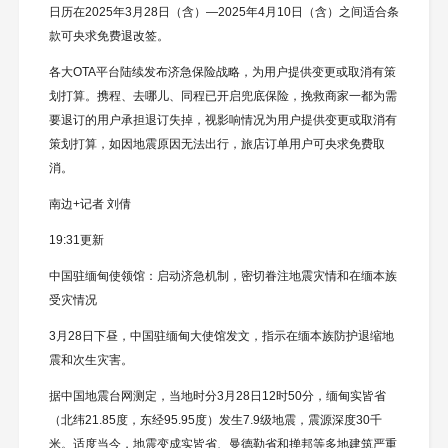
日历在2025年3月28日（含）—2025年4月10日（含）之间适合条
款可央求免费退改签。
各大OTA平台陆续发布济急保险战略，为用户提供变更或取消有策
划打算。携程、去哪儿、同程已开启兜底保险，挽救商家一都为需
要退订的用户承担退订失掉，视影响情况为用户提供变更或取消有
策划打算，如因地震原因无法出行，旅店订单用户可央求免费取
消。
南边+记者 刘倩
19:31更新
中国驻缅甸使领馆：启动济急机制，密切眷注地震灾情和在缅本族
受灾情况
3月28日下昼，中国驻缅甸大使馆发文，指示在缅本族防护退缩地
震和次生灾害。
据中国地震台网测定，当地时分3月28日12时50分，缅甸实皆省
（北纬21.85度，东经95.95度）发生7.9级地震，震源深度30千
米。适度当今，地震变成实皆省、曼德勒省和掸邦等多地建筑严重