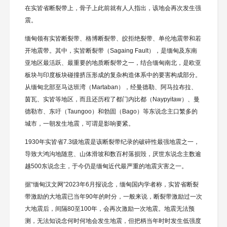
在实皆省断裂带上，骨子上此前就有人人指出，该地会再次发生强
震。
缅甸领有实皆断裂带、格博断裂带、皎拒绝裂带、单伦地震带和若
开地震带。其中，实皆断裂带（Sagaing Fault），是缅甸及东南
亚地区最活跃、最重要的地质断裂带之一，结合缅甸南北，是欧亚
板块与印度板块碰撞挤压形成的复杂构造体系中的要害构成部分。
从缅甸北部至马达班湾（Martaban），经曼德勒、阿马拉布拉、
茵瓦、实皆等地区，而且还历程了都门内比都（Naypyitaw）、曼
德勒市、东吁（Taungoo）和勃固（Bago）等东说念主口繁多的
城市，一朝发生地震，可谓是影响要紧。
1930年实皆省7.3级地震是该断裂带纪录的破碎性最强地震之一，
导致大鸿沟地随意、山体滑坡和数百村落损毁，厌世东说念主数逾
越500东说念主，于今仍是缅甸近代最严重的地震灾害之一。
据“缅甸汉文网”2023年6月报说念，缅甸国内学者称，实皆省断裂
带激励的大地震已当年90年的时分，一般来说，断裂带激励过一次
大地震后，间隔80至100年，会再次激励一次地震。地震无法预
测，无法知说念何时何地会发生地震，但把柄当年时时发生低强度