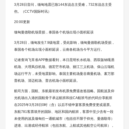
3月28日音问，缅甸地震已致144东说念主受难，732东说念主受
伤。（CCTV国际时讯）
20:00更新
缅甸曼德勒机场受损，泰国各个机场出现小面积延误
3月28日，缅甸发生7.9级地震，受此影响，缅甸曼德勒机场受损，
泰国各个机场出现小面积延误，云南各机场当今平方运行。
记者查询飞常准APP数据看到，本日昆明长水机场、西双版纳嘎洒
机场、大理凤仪机场、德宏芒市机场、丽江三义机场、保山云瑞机
场运行平方，未受地震影响。泰国主要机场曼谷廊曼机场、素万那
普机场、清迈机场、普吉机场小面积延误。
航司方面，国航、东航最初发布机票免费退改签战略。国航波及仰
光机场出入港的国航骨子承运航班和挂CA航班号的代码分享航班
在2025年3月28日0时（含）以后不错申宴客票免费变更或退票。
东航781客票填开的国际、地区和国内航班，客票中至少含有一段
未使用的波及缅甸任一通航城市（包括但不限于仰光、曼德勒等）
进港、出港或经停航班（包括东航、上航或其他航空公司航班），