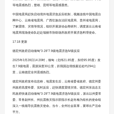
等地震感热烈，楚雄、昆明等地震感显然。
中国地震局赶快启动境外地震济急反应机制，视频连线中国地震台
网中心、云南省地震局、广西壮族自治区地震局、贵州省地震局，
了解震情、灾情等情况，组织开展滚动会商研判，调度派出云南省
地震局现场使命队赶赴瑞丽市协助场所政府开展济急料理使命。
17:18 更新
德宏州政府启动缅甸“3·28”7.9级地震济急Ⅳ级反应
2025年3月28日14:20时，缅甸（北纬21.85度，东经95.95度）发
生7.9级地震，震源深度30公里，距我国边境线最近处约294公
里，云南德宏全州震感热烈。
德宏州政府发布信息称，地震发生后，云南省委省政府、德宏州委
州政府高度怜爱、实时反应，赶快调度震情灾情。德宏州东说念主
民政府快速启动缅甸“3·28”7.9级地震济急Ⅳ级反应，派出以州委常
委、常务副州长、州抗震救灾指示部指示长赵冬梅为组长的使命组
深入一线领导抗震救灾使命。当今，全州社会富厚，寰球出产活命
平方。