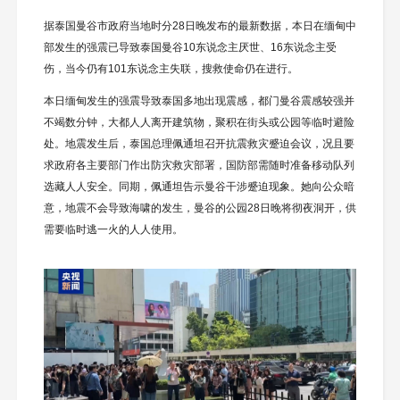
据泰国曼谷市政府当地时分28日晚发布的最新数据，本日在缅甸中
部发生的强震已导致泰国曼谷10东说念主厌世、16东说念主受
伤，当今仍有101东说念主失联，搜救使命仍在进行。
本日缅甸发生的强震导致泰国多地出现震感，都门曼谷震感较强并
不竭数分钟，大都人人离开建筑物，聚积在街头或公园等临时避险
处。地震发生后，泰国总理佩通坦召开抗震救灾蹙迫会议，况且要
求政府各主要部门作出防灾救灾部署，国防部需随时准备移动队列
选藏人人安全。同期，佩通坦告示曼谷干涉蹙迫现象。她向公众暗
意，地震不会导致海啸的发生，曼谷的公园28日晚将彻夜洞开，供
需要临时逃一火的人人使用。