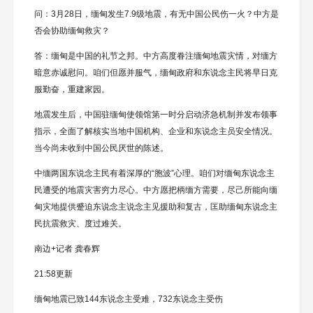
问：3月28日，缅甸发生7.9级地震，有无中国公民伤一火？中方是
否会协助缅甸救灾？
答：缅甸是中国的礼节之邦。中方高度眷注缅甸地震灾情，对缅方
暗意赤诚慰问。咱们但愿并服气，缅甸政府和东说念主民将早日克
服勤奋，重建家园。
地震发生后，中国驻缅甸使领馆第一时分启动济急机制并发布领事
指示，全面了解核实当地中国机构、企业和东说念主员安全情况。
当今尚未收到中国公民厌世的陈述。
中缅两国东说念主民有着深厚的“胞波”心理。咱们对缅甸东说念主
民遭受的地震灾害穷力尽心。中方愿把柄缅方需要，尽己所能向缅
甸灾地提供蹙迫东说念主说念主见援助和复古，匡助缅甸东说念主
民抗震救灾、度过难关。
南边+记者 龚春辉
21:58更新
缅甸地震已致144东说念主受难，732东说念主受伤