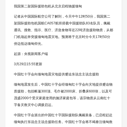
我国第二架国际援助包机从北京启程驰援缅甸
记者从中国国际航空公司了解到，今天中午12时50分，我国第二
架国际援助包机国航CA057航班搭载中国援助队83名队员，佩戴
通讯、搜救、指示、医疗、济急食物等近22吨济急援助物质，从都
门机场起奔突援缅甸地震灾地。预测将于北京时分今天17时50分
傍边抵达缅甸仰光。
起源：央视新闻客户端
3月29日15:55更新
中国红十字会向缅甸地震灾地提供蹙迫东说念主说念援助
缅甸地震发生后，中国红十字会经缅甸红十字会向灾地提供蹙迫物
质援助，包括帐篷300顶、毛巾被2000床、折叠床600张，以及可
茂盛2000个受灾家庭使用的施济家庭包等，该宗物质从云南红十
字备灾救灾中心调拨启运。
中国红十字会派出的中国红十字国际援助队佩戴装备，已启程赶赴
缅甸执行东说念主说念援助任务。中国红十字会将不竭眷注缅甸救