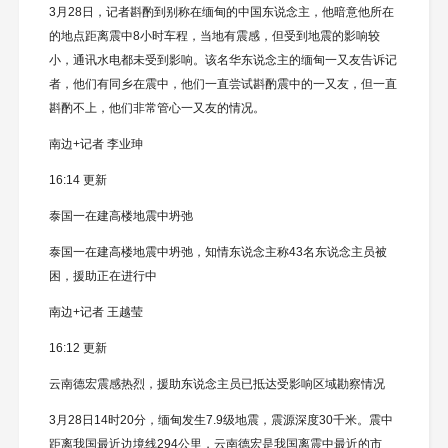
3月28日，记者斟酌到别称在缅甸的中国东说念主，他暗意他所在
的地点距离震中8小时车程，当地有震感，但受到地震的影响较
小，通讯水电都未受到影响。该名华东说念主的缅甸一又友告诉记
者，他们有同乡在震中，他们一直尝试斟酌震中的一又友，但一直
斟酌不上，他们非常管心一又友的情况。
南边+记者 李业珅
16:14 更新
泰国一在建高楼地震中坍弛
泰国一在建高楼地震中坍弛，知情东说念主称43名东说念主员被
困，援助正在进行中
南边+记者 王越莹
16:12 更新
云南德宏震感热烈，援助东说念主员已抵达受影响区域勘察情况
3月28日14时20分，缅甸发生7.9级地震，震源深度30千米。震中
距离我国最近边境线294公里，云南德宏是我国离震中最近的市