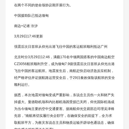
在两个不同的使命场协议期开展行为。
中国援助队已抵达缅甸
南边+记者 泠汐
3月29日17:46更新
强震后次日首班从仰光出港飞往中国的客运航班顺利抵达广州
北京时分3月29日12:46，满载170名中缅两国搭客的中国南边航空
CZ3056航班顺利升空，成为缅甸7.9级强震后次日首班从仰光出港
飞往中国的客运航班。地震发生后，南航赶快启动济急反应机制，
经严格评估并证据航路运营安全后，于29日奏效保险该航班的安全
顺利运行。
据悉，本次地震对缅甸变成严重影响，东说念主员伤一火和财产失
掉盛大。曼德勒机场和内比都机场因受损已关闭，仰光国际机场成
为当今缅甸主要的空中交通要害。据南航仰光交易部总司理吴泽锋
先容，“南航将切实履行央企职守，在确保安全的前提下，全力求
取航班平方，为救灾东说念主员和物质运输开辟绿色通说念，确保