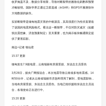
收罗掩盖不及，数据分享有限，导致对断裂带的雅致化斟酌和预警
才略较弱。国际学界正通过卫星遥感（InSAR）和GPS不雅测弥补
大地数据的缺失。
实皆断裂带是缅甸地震灾害的中枢源流，其高强度行为性径直塑造
了该国的地震风险格式。看法这一断裂带，不仅对防灾减灾（如建
筑抗震想象、济急预案制定）至关重要，也为揭示板块畅通限定提
供了要害踪影。
南边+记者 项仙君
15:37 更新
缅甸发生7.9级地震，云南瑞丽有房屋受损、东说念主员受伤
3月28日，据央广网报说念，本次地震导致云南省多地有震感。14
时50分许，记者从云南省瑞丽市济急料理局了解到，受地震影响，
当地有房屋受损、东说念主员受伤。当地已组织援助东说念主员说
合，各项使命正在进行中。
15:20 更新