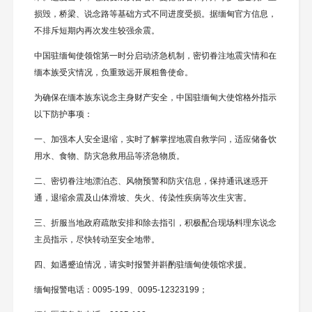
损毁，桥梁、说念路等基础方式不同进度受损。据缅甸官方信息，
不排斥短期内再次发生较强余震。
中国驻缅甸使领馆第一时分启动济急机制，密切眷注地震灾情和在
缅本族受灾情况，负重致远开展粗鲁使命。
为确保在缅本族东说念主身财产安全，中国驻缅甸大使馆格外指示
以下防护事项：
一、加强本人安全退缩，实时了解掌捏地震自救学问，适应储备饮
用水、食物、防灾急救用品等济急物质。
二、密切眷注地漂泊态、风物预警和防灾信息，保持通讯迷惑开
通，退缩余震及山体滑坡、失火、传染性疾病等次生灾害。
三、折服当地政府疏散安排和除去指引，积极配合现场料理东说念
主员指示，尽快转动至安全地带。
四、如遇蹙迫情况，请实时报警并斟酌驻缅甸使领馆求援。
缅甸报警电话：0095-199、0095-12323199；