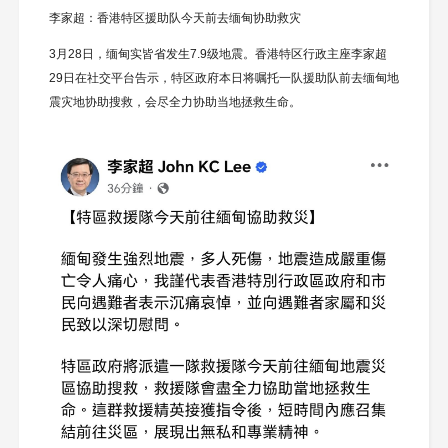
李家超：香港特区援助队今天前去缅甸协助救灾
3月28日，缅甸实皆省发生7.9级地震。香港特区行政主座李家超
29日在社交平台告示，特区政府本日将嘱托一队援助队前去缅甸地
震灾地协助搜救，会尽全力协助当地拯救生命。