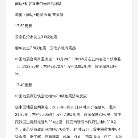
南边+拍客直击仰光震后现场
裁剪：南边+记者 金镝 董天健
17:59更新
云南临沧市发生3.0级地震
缅甸发生7.9级地震，云南多地有震感
中国地震台网矜重测定：03月28日17时45分在云南临沧市镇康县
（北纬23.80度，东经98.72度）发生3.0级地震，震源深度10千
米。
17:40更新
中国地震局赶快启动缅甸7.9级地震济急反应
据中国地震台网测定，2025年3月28日14时20分在缅甸（北纬
21.85度，东经95.95度）发生7.9级地震，震源深度30公里。震中
距我国边境线最近约294公里，距云南瑞丽市政府驻地约310公
里，距昆明市政府驻地约776公里。14时32分，震中隔壁发生6.4
级余震。据了解，云南德宏、临沧、保山、西双版纳、丽江、大理