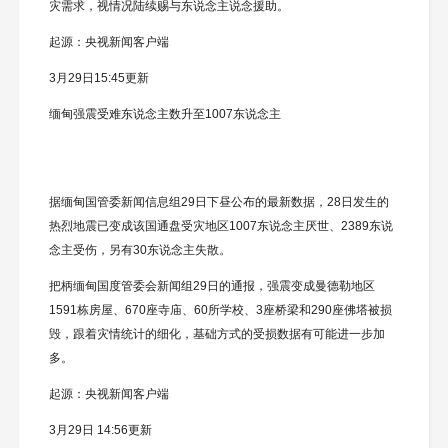
灾需求，视情况陆续赐与东说念主说念援助。
起源：央视新闻客户端
3月29日15:45更新
缅甸强震受难东说念主数升至1007东说念主
据缅甸国管委新闻信息组29日下昼公布的最新数据，28日发生的
热烈地震已变成该国通盘受灾地区1007东说念主厌世、2389东说
念主受伤，另有30东说念主失散。
把柄缅甸国度管委会新闻组29日的通报，强震变成曼德勒地区
1591栋房屋、670座寺庙、60所学校、3座桥梁和290座佛塔被损
毁，跟着灾情统计的细化，基础方式的受损数据有可能进一步加
多。
起源：央视新闻客户端
3月29日 14:56更新