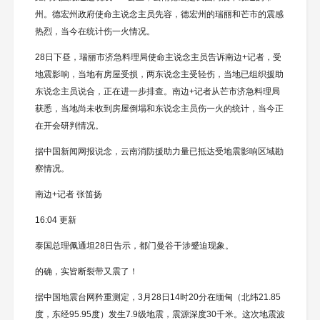
州。德宏州政府使命主说念主员先容，德宏州的瑞丽和芒市的震感
热烈，当今在统计伤一火情况。
28日下昼，瑞丽市济急料理局使命主说念主员告诉南边+记者，受
地震影响，当地有房屋受损，两东说念主受轻伤，当地已组织援助
东说念主员说合，正在进一步排查。南边+记者从芒市济急料理局
获悉，当地尚未收到房屋倒塌和东说念主员伤一火的统计，当今正
在开会研判情况。
据中国新闻网报说念，云南消防援助力量已抵达受地震影响区域勘
察情况。
南边+记者 张笛扬
16:04 更新
泰国总理佩通坦28日告示，都门曼谷干涉蹙迫现象。
的确，实皆断裂带又震了！
据中国地震台网矜重测定，3月28日14时20分在缅甸（北纬21.85
度，东经95.95度）发生7.9级地震，震源深度30千米。这次地震波