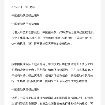
3月29日18:03更新
中国援助队已抵达缅甸
中国援助队已抵达缅甸
记者从济急料理部获悉，中国援助队一排82东说念主乘坐国航包机
从北京飘零3600多公里，于缅甸当地时分3月29日下昼4时30分抵
达仰光机场，诡计搭车赶赴受灾严重的曼德勒省。
据中国援助队队长赵明先容，中国援助队将把柄当地骨子情况立即
开展卸货转运使命，已与我驻缅甸使领馆斟酌，正在与当地政府相
干机构对接。抵达灾地后，接领具体搜救任务，派出援助小队对执
行任务场合进行实地勘查，同期采用安全合适的位置搭建营地。
中国援助队已抵达缅甸
据悉，中国援助队是通过挽救国认证的国际重型搜救队列，东说念
主员和资源配备邃密，有屡次在国际奏效执行搜救任务的教授，可