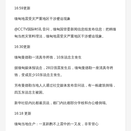
16:59更新
缅甸地震受灾严重地区干涉蹙迫现象
@CCTV国际时讯 音问，缅甸国管委新闻信息组发布信息：把柄缅
甸当然灾害料理法，缅甸地震受灾严重地区干涉蹙迫现象。
16:30更新
缅甸曼德勒一清真寺坍弛，10东说念主丧生
据缅甸媒体报说念，28日强震发生后，缅甸曼德勒一座清真寺坍
弛，变成至少10东说念主丧生。
另有曼德勒当地人人通过社交媒体发布音问说，有一栋建筑倒塌，
四五东说念主被困。
新华社驻内比都雇员说，都门内比都部分学校和办公楼倒塌。
16:18 更新
缅甸当地住户：一直斟酌不上震中的一又友，非常管心