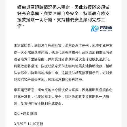
李家超暗意，缅甸发生热烈地震，多东说念主死伤，地震变成严重
伤一火令东说念主愁肠，他谨代表香港格外行政区政府和市民向受
难者暗意千里痛是曲，并向受难者家属和受灾寰球致以长远慰问。
特区政府将嘱托一队援助队今天前去缅甸地震灾地协助搜救，援助
队会尽全力协助当地拯救生命。这群援助精英接获指示后，短时天
职应召说合前去灾地，展现出忘我和专科精神。
李家超还暗意，缅甸灾地当今情况仍未富厚，因此援助队必须作念
好充分准备，也要珍视本人安全，特区政府将支援援助队一切所
需，复古他们安全顺利完成使命。
南边+记者 陈彧
3月29日 14:10更新