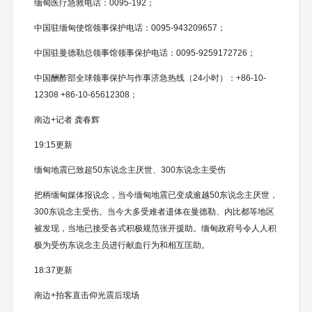
缅甸医疗急救电话：0095-192；
中国驻缅甸使馆领事保护电话：0095-943209657；
中国驻曼德勒总领事馆领事保护电话：0095-9259172726；
中国酬酢部全球领事保护与作事济急热线（24小时）：+86-10-
12308 +86-10-65612308；
南边+记者 龚春辉
19:15更新
缅甸地震已致超50东说念主厌世、300东说念主受伤
把柄缅甸媒体报说念，当今缅甸地震已变成逾越50东说念主厌世，
300东说念主受伤。当今大多受难者遗体在曼德勒、内比都等地区
被发现，当地已接受各式积极规范张开援助。缅甸政府号令人人积
极为受伤东说念主员进行献血行为和相互匡助。
18:37更新
南边+拍客直击仰光震后现场