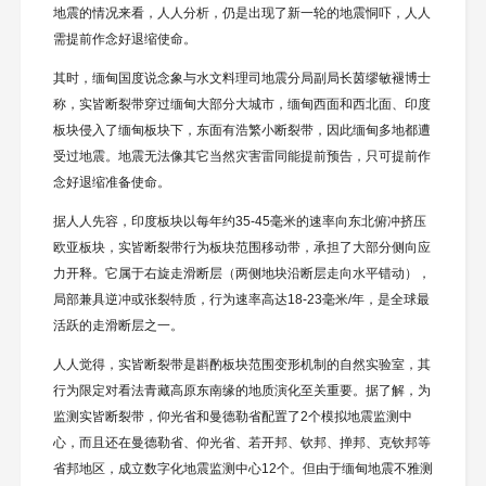
地震的情况来看，人人分析，仍是出现了新一轮的地震恫吓，人人
需提前作念好退缩使命。
其时，缅甸国度说念象与水文料理司地震分局副局长茵缪敏褪博士
称，实皆断裂带穿过缅甸大部分大城市，缅甸西面和西北面、印度
板块侵入了缅甸板块下，东面有浩繁小断裂带，因此缅甸多地都遭
受过地震。地震无法像其它当然灾害雷同能提前预告，只可提前作
念好退缩准备使命。
据人人先容，印度板块以每年约35-45毫米的速率向东北俯冲挤压
欧亚板块，实皆断裂带行为板块范围移动带，承担了大部分侧向应
力开释。它属于右旋走滑断层（两侧地块沿断层走向水平错动），
局部兼具逆冲或张裂特质，行为速率高达18-23毫米/年，是全球最
活跃的走滑断层之一。
人人觉得，实皆断裂带是斟酌板块范围变形机制的自然实验室，其
行为限定对看法青藏高原东南缘的地质演化至关重要。据了解，为
监测实皆断裂带，仰光省和曼德勒省配置了2个模拟地震监测中
心，而且还在曼德勒省、仰光省、若开邦、钦邦、掸邦、克钦邦等
省邦地区，成立数字化地震监测中心12个。但由于缅甸地震不雅测