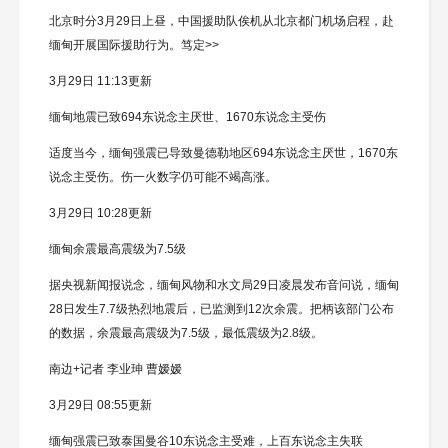
北京时分3月29日上昼，中国援助队俟机从北京都门机场启程，赴
缅甸开展国际援助行为。笃定>>
3月29日 11:13更新
缅甸地震已致694东说念主厌世、1670东说念主受伤
适度当今，缅甸强震已导致曼德勒地区694东说念主厌世，1670东
说念主受伤。伤一火数字仍可能不竭高涨。
3月29日 10:28更新
缅甸余震最高震级为7.5级
据央视新闻报说念，缅甸风物和水文局29日凌晨发布音问说，缅甸
28日发生7.7级热烈地震后，已监测到12次余震。把柄该部门公布
的数据，余震最高震级为7.5级，最低震级为2.8级。
南边+记者 李业珅 曹嫒嫒
3月29日 08:55更新
缅甸强震已致泰国曼谷10东说念主受难，上百东说念主失联